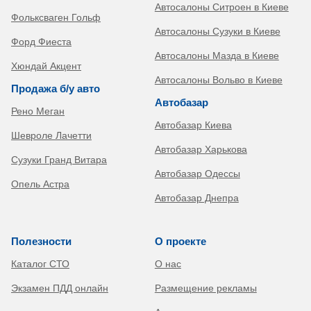
Автосалоны Ситроен в Киеве
Фольксваген Гольф
Автосалоны Сузуки в Киеве
Форд Фиеста
Автосалоны Мазда в Киеве
Хюндай Акцент
Автосалоны Вольво в Киеве
Продажа б/у авто
Автобазар
Рено Меган
Автобазар Киева
Шевроле Лачетти
Автобазар Харькова
Сузуки Гранд Витара
Автобазар Одессы
Опель Астра
Автобазар Днепра
Полезности
О проекте
Каталог СТО
О нас
Экзамен ПДД онлайн
Размещение рекламы