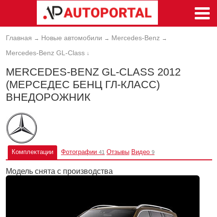
Главная
Новые автомобили
Mercedes-Benz
→
→
→
Mercedes-Benz GL-Class
↓
MERCEDES-BENZ GL-CLASS 2012
(МЕРСЕДЕС БЕНЦ ГЛ-КЛАСС)
ВНЕДОРОЖНИК
Комплектации
Фотографии
Отзывы
Видео
41
9
Модель снята с производства