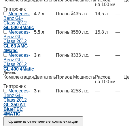
на 100 км
Типтроник
Mercedes-
4.7 л
Полный
435 л.с.
14,5 л
—
Benz GL-
Class 2012
GL 500 4Matic
Mercedes-
5.5 л
Полный
550 л.с.
15,8 л
—
Benz GL-
Class 2012
GL 63 AMG
4Matic
Mercedes-
3 л
Полный
333 л.с.
—
—
Benz GL-
Class 2012
GL 400 4Matic
Дизель
Комплектация
Двигатель
Привод
Мощность
Расход
Це
на 100 км
Типтроник
Mercedes-
3 л
Полный
258 л.с.
—
—
Benz GL-
Class 2012
GL 350 AT
BlueTEC
4MATIC