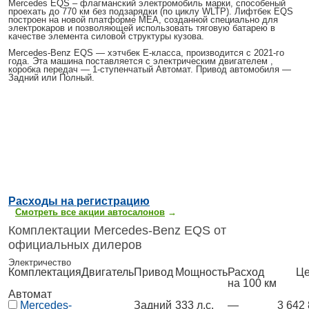
Mercedes EQS
– флагманский электромобиль марки, способеный
проехать до 770 км без подзарядки (по циклу WLTP). Лифтбек EQS
построен на новой платформе MEA, созданной специально для
электрокаров и позволяющей использовать тяговую батарею в
качестве элемента силовой структуры кузова.
Mercedes-Benz EQS
— хэтчбек E-класса, производится с 2021-го
года. Эта машина поставляется с электрическим двигателем ,
коробка передач — 1-ступенчатый Автомат. Привод автомобиля —
Задний или Полный.
Р
асходы на регистрацию
Смотреть все акции автосалонов
→
Комплектации Mercedes-Benz EQS от
официальных дилеров
Электричество
Комплектация
Двигатель
Привод
Мощность
Расход
Це
на 100 км
Автомат
Mercedes-
Задний
333 л.с.
—
3 642 