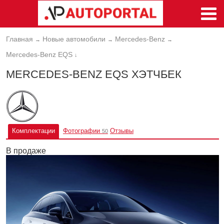
Главная
Новые автомобили
Mercedes-Benz
→
→
→
Mercedes-Benz EQS
↓
MERCEDES-BENZ EQS ХЭТЧБЕК
Комплектации
Фотографии
Отзывы
50
В продаже