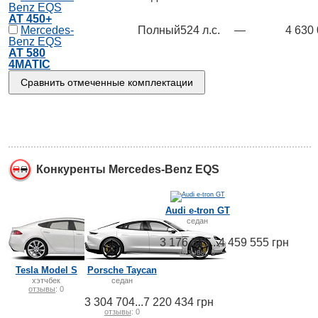
Benz EQS
AT 450+
Mercedes-
Полный
524 л.с.
—
4 630 
Benz EQS
AT 580
4MATIC
Конкуренты Mercedes-Benz EQS
Audi e-tron GT
седан
3 176 845...4 459 555 грн
отзывы
: 0
Tesla Model S
Porsche Taycan
хэтчбек
седан
отзывы
: 0
3 304 704...7 220 434 грн
отзывы
: 0