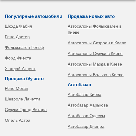
Популярные автомобили
Продажа новых авто
Шкода Фабия
Автосалоны Фольксваген в
Киеве
Рено Дастер
Автосалоны Ситроен в Киеве
Фольксваген Гольф
Автосалоны Сузуки в Киеве
Форд Фиеста
Автосалоны Мазда в Киеве
Хюндай Акцент
Автосалоны Вольво в Киеве
Продажа б/у авто
Автобазар
Рено Меган
Автобазар Киева
Шевроле Лачетти
Автобазар Харькова
Сузуки Гранд Витара
Автобазар Одессы
Опель Астра
Автобазар Днепра